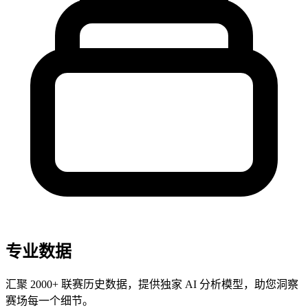
专业数据
汇聚 2000+ 联赛历史数据，提供独家 AI 分析模型，助您洞察
赛场每一个细节。