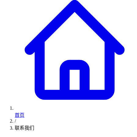
首页
/
联系我们