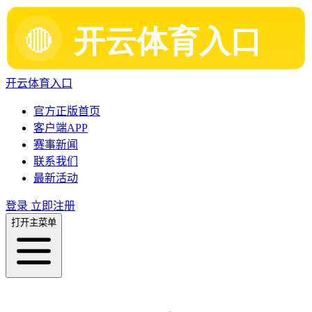
开云体育入口
官方正版首页
客户端APP
赛事新闻
联系我们
最新活动
登录
立即注册
打开主菜单