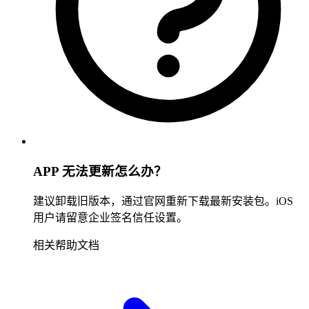
APP 无法更新怎么办？
建议卸载旧版本，通过官网重新下载最新安装包。iOS
用户请留意企业签名信任设置。
相关帮助文档