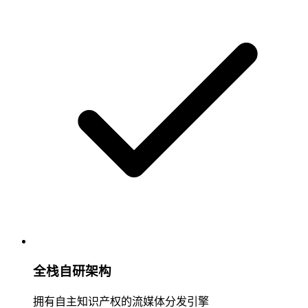
全栈自研架构
拥有自主知识产权的流媒体分发引擎