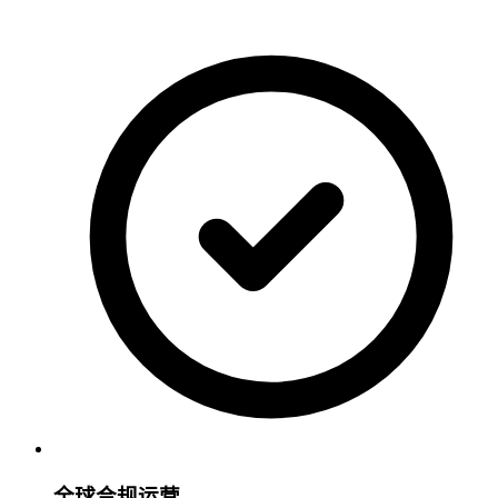
全球合规运营