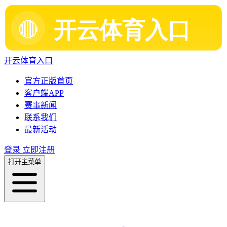
开云体育入口
官方正版首页
客户端APP
赛事新闻
联系我们
最新活动
登录
立即注册
打开主菜单