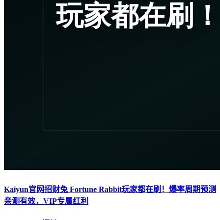
Kaiyun官网招财兔 Fortune Rabbit玩家都在刷！爆率周期预测
亲测有效，VIP专属红利