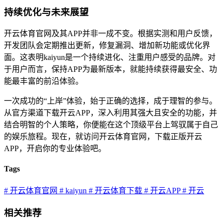
持续优化与未来展望
开云体育官网及其APP并非一成不变。根据实测和用户反馈，
开发团队会定期推出更新，修复漏洞、增加新功能或优化界
面。这表明kaiyun是一个持续进化、注重用户感受的品牌。对
于用户而言，保持APP为最新版本，就能持续获得最安全、功
能最丰富的前沿体验。
一次成功的“上岸”体验，始于正确的选择，成于理智的参与。
从官方渠道下载开云APP，深入利用其强大且安全的功能，并
结合明智的个人策略，你便能在这个顶级平台上驾驭属于自己
的娱乐旅程。现在，就访问开云体育官网，下载正版开云
APP，开启你的专业体验吧。
Tags
# 开云体育官网
# kaiyun
# 开云体育下载
# 开云APP
# 开云
相关推荐