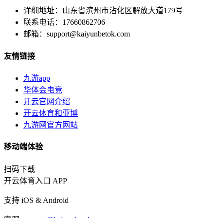
详细地址：山东省滨州市沾化区解放大道179号
联系电话：17660862706
邮箱：
support@kaiyunbetok.com
友情链接
九游app
华体会电竞
开云官网介绍
开云体育和亚博
九游网官方网站
移动端体验
扫码下载
开云体育入口 APP
支持 iOS & Android