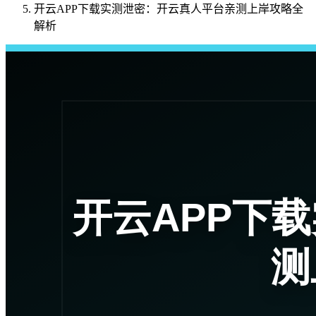
开云APP下载实测泄密：开云真人平台亲测上岸攻略全
解析