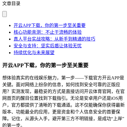
文章目录
开云APP下载，你的第一步至关重要
核心功能亲测：不止于流畅的体验
真人平台实战攻略：从新手到精通的技巧
安全与支持：坚实后盾让体验无忧
持续优化与未来展望
开云APP下载，你的第一步至关重要
想体验真实的在线娱乐魅力，第一步——下载官方开云APP是
关键。面对网络上纷杂的信息，如何找到安全可靠的正版应
用？实测发现，最稳妥的方式是直接访问开云体育官网，在官
网首页的醒目位置找到下载指引。无论是安卓用户还是iOS用
户，官方都提供了清晰的下载通道。这不仅能确保你获得最新
版本、功能最全的应用，更是资金和个人信息安全的首要保
障。记住，从源头入手，避开第三方不明链接，是成功“上岸”
的第一步。